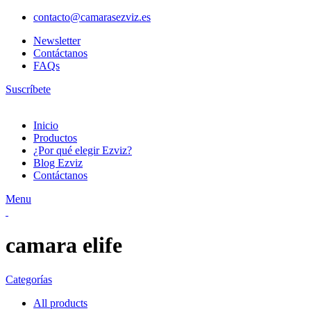
contacto@camarasezviz.es
Newsletter
Contáctanos
FAQs
Suscríbete
Inicio
Productos
¿Por qué elegir Ezviz?
Blog Ezviz
Contáctanos
Menu
camara elife
Categorías
All
products