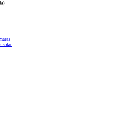
la)
ámaras
a solar