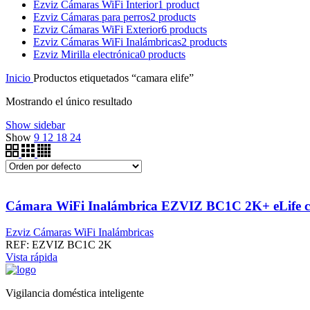
Ezviz Cámaras WiFi Interior
1 product
Ezviz Cámaras para perros
2 products
Ezviz Cámaras WiFi Exterior
6 products
Ezviz Cámaras WiFi Inalámbricas
2 products
Ezviz Mirilla electrónica
0 products
Inicio
Productos etiquetados “camara elife”
Mostrando el único resultado
Show sidebar
Show
9
12
18
24
Cámara WiFi Inalámbrica EZVIZ BC1C 2K+ eLife co
Ezviz Cámaras WiFi Inalámbricas
REF:
EZVIZ BC1C 2K
Vista rápida
Vigilancia doméstica inteligente