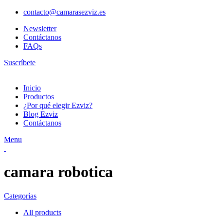
contacto@camarasezviz.es
Newsletter
Contáctanos
FAQs
Suscríbete
Inicio
Productos
¿Por qué elegir Ezviz?
Blog Ezviz
Contáctanos
Menu
camara robotica
Categorías
All
products