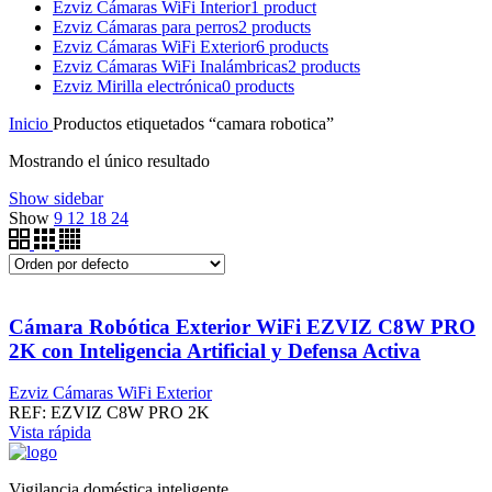
Ezviz Cámaras WiFi Interior
1 product
Ezviz Cámaras para perros
2 products
Ezviz Cámaras WiFi Exterior
6 products
Ezviz Cámaras WiFi Inalámbricas
2 products
Ezviz Mirilla electrónica
0 products
Inicio
Productos etiquetados “camara robotica”
Mostrando el único resultado
Show sidebar
Show
9
12
18
24
Cámara Robótica Exterior WiFi EZVIZ C8W PRO
2K con Inteligencia Artificial y Defensa Activa
Ezviz Cámaras WiFi Exterior
REF:
EZVIZ C8W PRO 2K
Vista rápida
Vigilancia doméstica inteligente