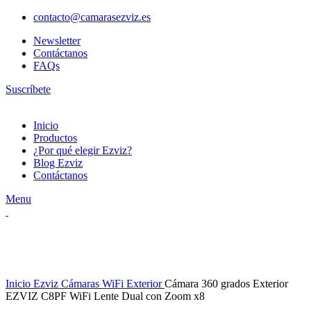
contacto@camarasezviz.es
Newsletter
Contáctanos
FAQs
Suscríbete
Inicio
Productos
¿Por qué elegir Ezviz?
Blog Ezviz
Contáctanos
Menu
Watch video
Click to enlarge
Inicio
Ezviz Cámaras WiFi Exterior
Cámara 360 grados Exterior
EZVIZ C8PF WiFi Lente Dual con Zoom x8