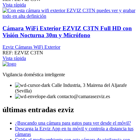
Vista rápida
Cámara WiFi Exterior EZVIZ C3TN Full HD con
Visión Nocturna 30m y Micrófono
Ezviz Cámaras WiFi Exterior
REF:
EZVIZ C3TN
Vista rápida
Vigilancia doméstica inteligente
Calle Industria, 3 Mairena del Aljarafe
(Sevilla)
contacto@camarasezviz.es
últimas entradas ezviz
¿Buscando una cámara para gatos para ver desde el móvil?
Descarga la Ezviz App en tu móvil y controla a distancia tus
cámaras
Cuida el medioambiente con esta cámara de vigilancia con