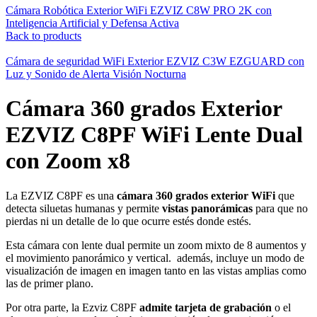
Cámara Robótica Exterior WiFi EZVIZ C8W PRO 2K con
Inteligencia Artificial y Defensa Activa
Back to products
Cámara de seguridad WiFi Exterior EZVIZ C3W EZGUARD con
Luz y Sonido de Alerta Visión Nocturna
Cámara 360 grados Exterior
EZVIZ C8PF WiFi Lente Dual
con Zoom x8
La EZVIZ C8PF es una
cámara 360 grados exterior WiFi
que
detecta siluetas humanas y permite
vistas panorámicas
para que no
pierdas ni un detalle de lo que ocurre estés donde estés.
Esta cámara con lente dual permite un zoom mixto de 8 aumentos y
el movimiento panorámico y vertical. además, incluye un modo de
visualización de imagen en imagen tanto en las vistas amplias como
las de primer plano.
Por otra parte, la Ezviz C8PF
admite tarjeta de grabación
o el